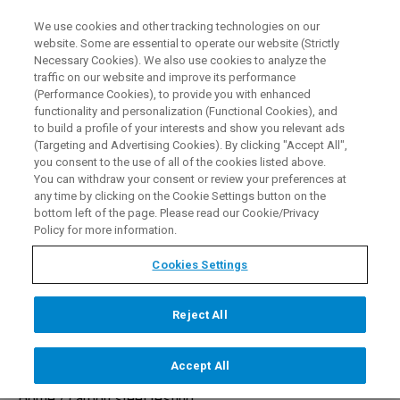
We use cookies and other tracking technologies on our
DE
website. Some are essential to operate our website (Strictly
Necessary Cookies). We also use cookies to analyze the
traffic on our website and improve its performance
(Performance Cookies), to provide you with enhanced
functionality and personalization (Functional Cookies), and
Kohlenstoffstahl Test -
to build a profile of your interests and show you relevant ads
(Targeting and Advertising Cookies). By clicking "Accept All",
Prüfung des
you consent to the use of all of the cookies listed above.
You can withdraw your consent or review your preferences at
Kohlenstoffgehalts in
any time by clicking on the Cookie Settings button on the
bottom left of the page. Please read our Cookie/Privacy
Kohlenstoffstahl
Policy for more information.
Cookies Settings
KONTAKT
Reject All
Accept All
Home /
carbon steel testing