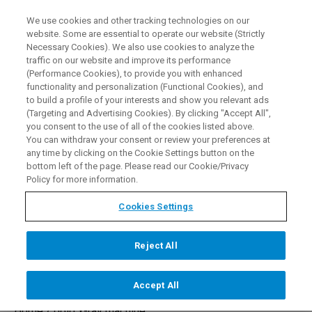
We use cookies and other tracking technologies on our
DE
website. Some are essential to operate our website (Strictly
Necessary Cookies). We also use cookies to analyze the
traffic on our website and improve its performance
(Performance Cookies), to provide you with enhanced
functionality and personalization (Functional Cookies), and
to build a profile of your interests and show you relevant ads
Gold-Röntgengerät für die
(Targeting and Advertising Cookies). By clicking "Accept All",
you consent to the use of all of the cookies listed above.
Untersuchung der
You can withdraw your consent or review your preferences at
any time by clicking on the Cookie Settings button on the
Goldreinheit
bottom left of the page. Please read our Cookie/Privacy
Policy for more information.
Cookies Settings
LERNEN SIE BRUKER KENNEN
Reject All
Accept All
Home /
gold x-ray machine