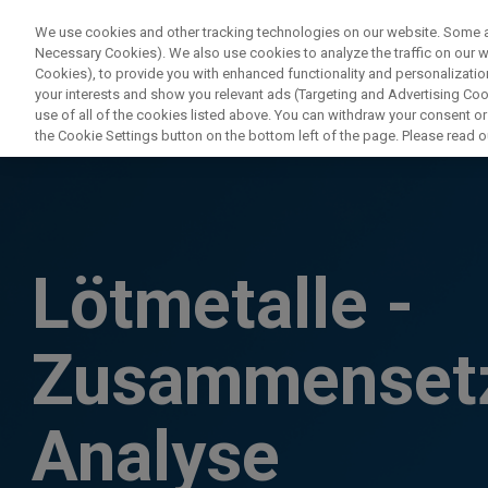
We use cookies and other tracking technologies on our website. Some are
Necessary Cookies). We also use cookies to analyze the traffic on our
Cookies), to provide you with enhanced functionality and personalization
your interests and show you relevant ads (Targeting and Advertising Cook
use of all of the cookies listed above. You can withdraw your consent or
the Cookie Settings button on the bottom left of the page. Please read o
Lötmetalle -
Zusammenset
Analyse