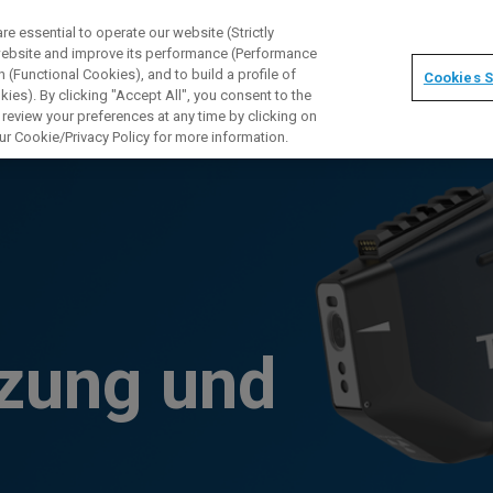
 essential to operate our website (Strictly
 website and improve its performance (Performance
 (Functional Cookies), and to build a profile of
Cookies S
ies). By clicking "Accept All", you consent to the
 review your preferences at any time by clicking on
ur Cookie/Privacy Policy for more information.
zung und