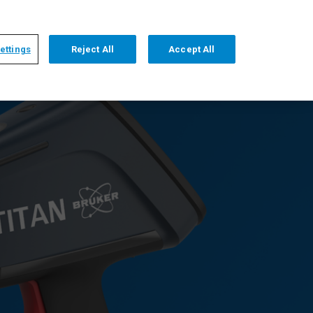
+1 509 736 2999
DEUTSCH
HOME
ÜBER UNS
KONTAKT
ettings
Reject All
Accept All