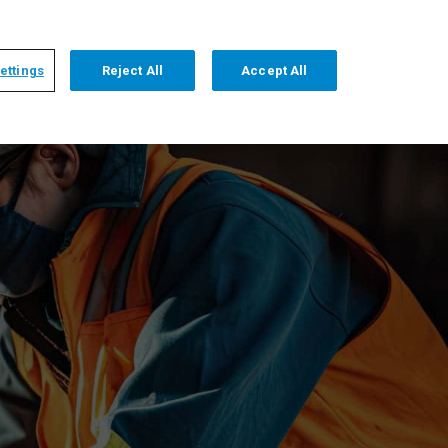
+1 509 736 2999
DEUTSCH
HOME
ÜBER UNS
KONTAKT
ettings
Reject All
Accept All