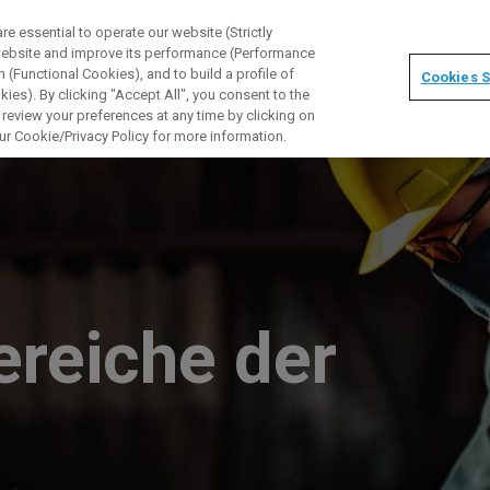
 essential to operate our website (Strictly
 website and improve its performance (Performance
 (Functional Cookies), and to build a profile of
Cookies S
ies). By clicking "Accept All", you consent to the
 review your preferences at any time by clicking on
ur Cookie/Privacy Policy for more information.
reiche der