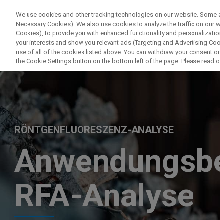
We use cookies and other tracking technologies on our website. Some are
Necessary Cookies). We also use cookies to analyze the traffic on our
Cookies), to provide you with enhanced functionality and personalization
your interests and show you relevant ads (Targeting and Advertising Cook
use of all of the cookies listed above. You can withdraw your consent or
the Cookie Settings button on the bottom left of the page. Please read o
RÖNTGENFLUORESZENZ-ANALYSE
Anwendungsbe
RFA-Analyse