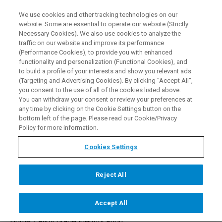
We use cookies and other tracking technologies on our
DE
website. Some are essential to operate our website (Strictly
Necessary Cookies). We also use cookies to analyze the
traffic on our website and improve its performance
(Performance Cookies), to provide you with enhanced
functionality and personalization (Functional Cookies), and
to build a profile of your interests and show you relevant ads
Präzise Prüfung von
(Targeting and Advertising Cookies). By clicking "Accept All",
you consent to the use of all of the cookies listed above.
Metalllegierungen mit der
You can withdraw your consent or review your preferences at
any time by clicking on the Cookie Settings button on the
Bruker RFA Pistole
bottom left of the page. Please read our Cookie/Privacy
Policy for more information.
Cookies Settings
KONTAKTIEREN SIE UNS HEUTE
Reject All
Accept All
Home /
alloy grade identification