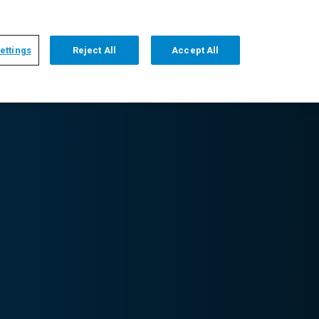
+1 509 736 2999
DEUTSCH
HOME
ÜBER UNS
KONTAKT
ettings
Reject All
Accept All