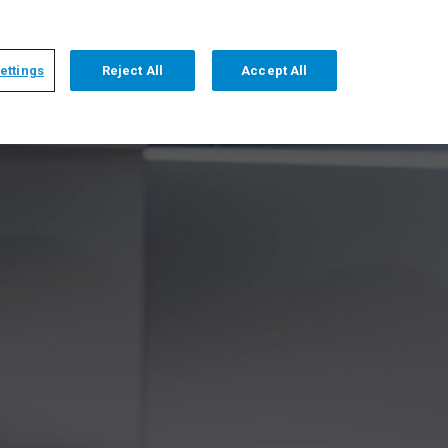
+1 509 736 2999
DEUTSCH
HOME
ÜBER UNS
KONTAKT
ettings
Reject All
Accept All