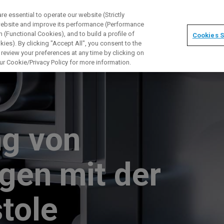
 essential to operate our website (Strictly
 website and improve its performance (Performance
 (Functional Cookies), and to build a profile of
Cookies S
ies). By clicking "Accept All", you consent to the
 review your preferences at any time by clicking on
ur Cookie/Privacy Policy for more information.
ng von
gen mit der
tole