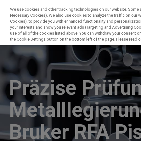
We use cookies and other tracking technologies on our website. Some are
Necessary Cookies). We also use cookies to analyze the traffic on our
Cookies), to provide you with enhanced functionality and personalization
your interests and show you relevant ads (Targeting and Advertising Cook
use of all of the cookies listed above. You can withdraw your consent or
the Cookie Settings button on the bottom left of the page. Please read o
Präzise Prüfu
Metalllegierun
Bruker RFA Pis