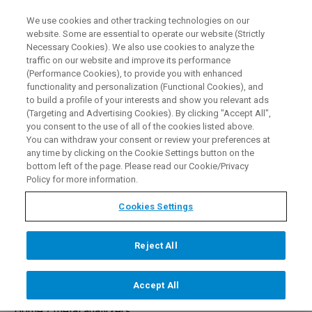
We use cookies and other tracking technologies on our
DE
website. Some are essential to operate our website (Strictly
Necessary Cookies). We also use cookies to analyze the
traffic on our website and improve its performance
(Performance Cookies), to provide you with enhanced
functionality and personalization (Functional Cookies), and
to build a profile of your interests and show you relevant ads
RFA-Metallanalysegerät:
(Targeting and Advertising Cookies). By clicking "Accept All",
you consent to the use of all of the cookies listed above.
Schnelles Scannen von
You can withdraw your consent or review your preferences at
any time by clicking on the Cookie Settings button on the
Metallen und Legierungen
bottom left of the page. Please read our Cookie/Privacy
Policy for more information.
Cookies Settings
JETZT ANFRAGEN
Reject All
Accept All
Home /
metal analyzers